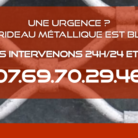
Une urgence ?
rideau métallique est b
 intervenons 24h/24 et
07.69.70.29.4