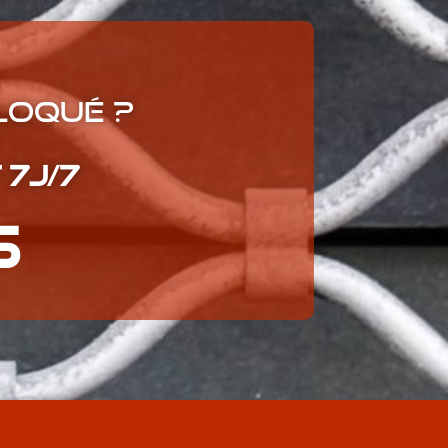
loqué ?
 7J/7
6