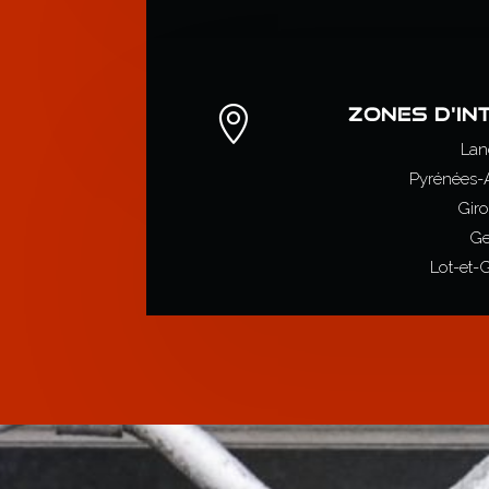

ZONES D'IN
Lan
Pyrénées-A
Gir
Ge
Lot-et-