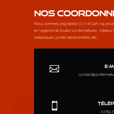
NOS COORDONN
Nous sommes joignables 7J/7 et 24h/24 pour
en urgence de toutes vos fermetures : rideaux m
métalliques, portes sectionnelles, etc…

E-M
contact@sosfermetur

TÉLÉ
07.69.7