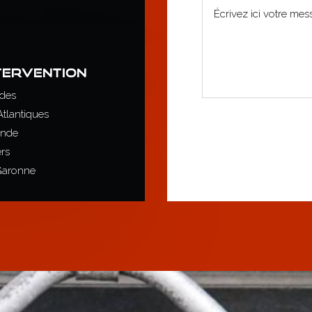
TERVENTION
des
tlantiques
onde
rs
Garonne