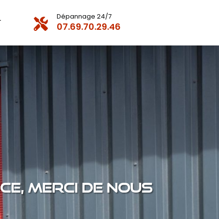
Dépannage 24/7

T
07.69.70.29.46
E, MERCI DE NOUS