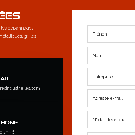
ÉES
 les dépannages
étalliques, grilles
AIL
esindustrielles.com
PHONE
0.29.46